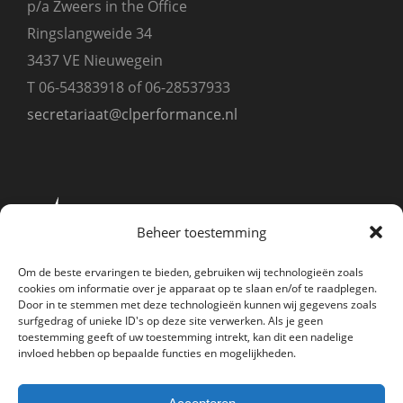
p/a Zweers in the Office
Ringslangweide 34
3437 VE Nieuwegein
T 06-54383918 of 06-28537933
secretariaat@clperformance.nl
Beheer toestemming
Om de beste ervaringen te bieden, gebruiken wij technologieën zoals
cookies om informatie over je apparaat op te slaan en/of te raadplegen.
Door in te stemmen met deze technologieën kunnen wij gegevens zoals
surfgedrag of unieke ID's op deze site verwerken. Als je geen
toestemming geeft of uw toestemming intrekt, kan dit een nadelige
invloed hebben op bepaalde functies en mogelijkheden.